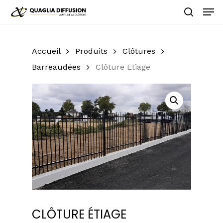
Skip
Men
to
search
main
Close
content
Menu
Accueil
Produits
Clôtures
Barreaudées
Clôture Etiage
CLÔTURE ÉTIAGE