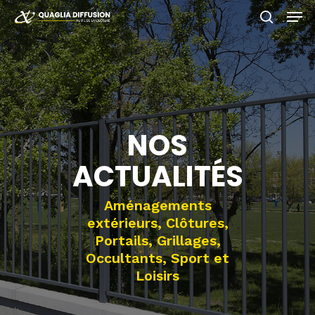
Skip
Men
to
search
main
Close
content
Menu
NOS
ACTUALITÉS
Aménagements
extérieurs, Clôtures,
Portails, Grillages,
Occultants, Sport et
Loisirs