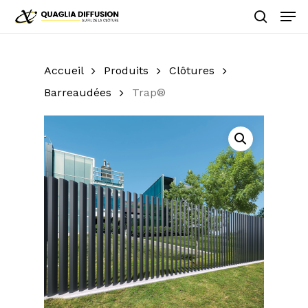
Skip
Men
to
search
main
Close
content
Menu
Accueil
Produits
Clôtures
Barreaudées
Trap®