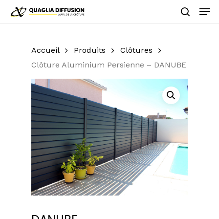
Skip
Men
to
search
main
Close
content
Menu
Accueil
Produits
Clôtures
Clôture Aluminium Persienne – DANUBE