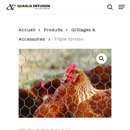
Skip
Men
to
search
main
Close
content
Menu
Accueil
Produits
Grillages &
Accessoires
Triple torsion