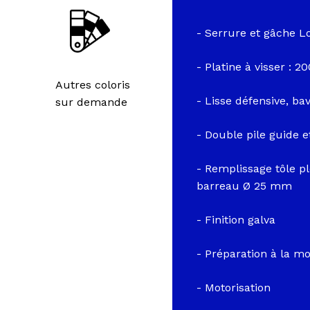
- Serrure et gâche L
- Platine à visser :
Autres coloris
- Lisse défensive, ba
sur demande
- Double pile guide 
- Remplissage tôle pl
barreau Ø 25 mm
- Finition galva
- Préparation à la m
- Motorisation