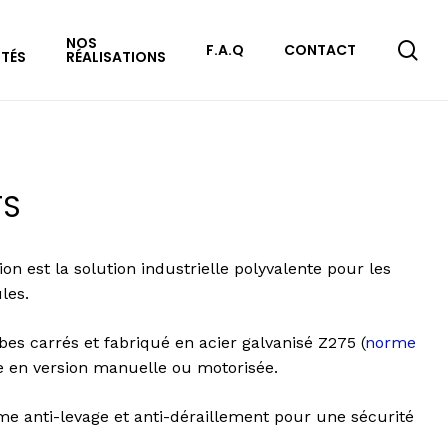
NOS
se
F.A.Q
CONTACT
ITÉS
RÉALISATIONS
TS
ion est la solution industrielle polyvalente pour les
les.
bes carrés et fabriqué en acier galvanisé Z275 (
norme
ge en version manuelle ou motorisée.
tème anti-levage et anti-déraillement pour une sécurité