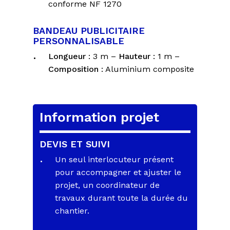
conforme NF 1270
BANDEAU PUBLICITAIRE
PERSONNALISABLE
Longueur
: 3 m –
Hauteur
: 1 m –
Composition
: Aluminium composite
Information projet
DEVIS ET SUIVI
Un seul interlocuteur présent
pour accompagner et ajuster le
projet, un coordinateur de
travaux durant toute la durée du
chantier.