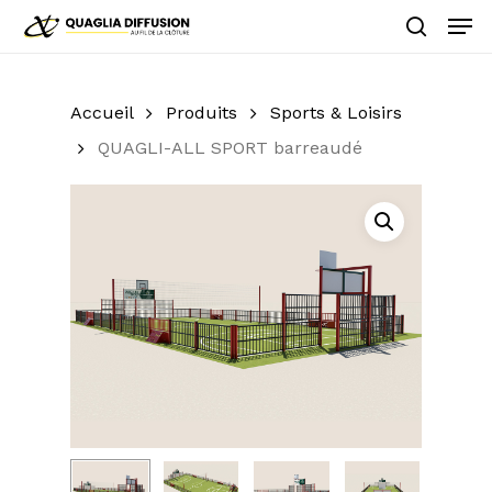
Skip
Men
to
search
main
Close
content
Menu
Accueil
Produits
Sports & Loisirs
QUAGLI-ALL SPORT barreaudé