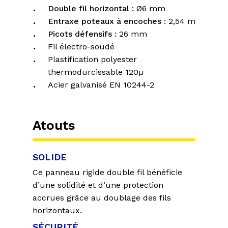
Double fil horizontal :
Ø6 mm
Entraxe poteaux à encoches :
2,54 m
Picots défensifs :
26 mm
Fil électro-soudé
Plastification polyester
thermodurcissable 120µ
Acier galvanisé EN 10244-2
Atouts
SOLIDE
Ce panneau rigide double fil bénéficie
d’une solidité et d’une protection
accrues grâce au doublage des fils
horizontaux.
SÉCURITÉ