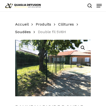
Skip
Men
to
search
main
Close
content
Menu
Accueil
Produits
Clôtures
Soudées
Double fil 5V6H