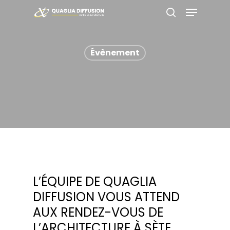
Skip
Menu
to
search
main
Close
content
Menu
Évènement
L’ÉQUIPE DE QUAGLIA
DIFFUSION VOUS ATTEND
AUX RENDEZ-VOUS DE
L’ARCHITECTURE À SÈTE