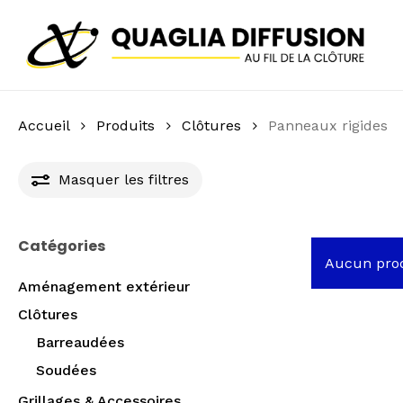
Skip
to
main
content
Accueil
Produits
Clôtures
Panneaux rigides
Masquer
les filtres
Catégories
Aucun prod
Aménagement extérieur
Clôtures
Barreaudées
Soudées
Grillages & Accessoires