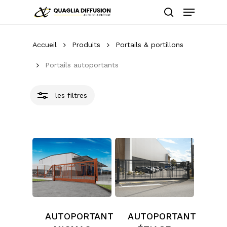
Skip
Menu
to
Close
search
main
Close
Filters
content
Menu
Accueil
Produits
Portails & portillons
Portails autoportants
les filtres
AUTOPORTANT
AUTOPORTANT